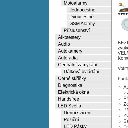
Motoalarmy
Jednocestné
Dvoucestné
GSM Alarmy
Příslušenství
Alkotestery
BEZD
Audio
zvuko
Autokamery
VELM
Autorádia
Komu
Centrální zamykání
Voli
Dálková ovládání
Černé skříňky
Funk
Diagnostika
Au
Elektrická okna
v 
Př
Handsfree
Zo
LED Světla
Př
Denní svícení
Zv
Poziční
Se
LED Pásky
Fr