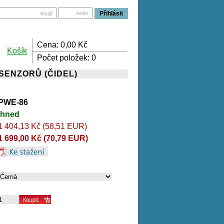
Cena:
0,00
Kč
Košík
Počet položek:
0
SENZORŮ (ČIDEL)
PWE-86
Ihned
1 404,13 Kč (58,51 EUR)
1 699,00 Kč (70,79 EUR)