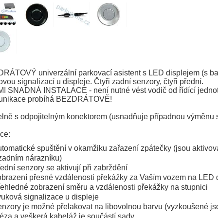
RÁTOVÝ univerzální parkovací asistent s LED displejem (s ba
vou signalizací u displeje. Čtyři zadní senzory, čtyři přední.
I SNADNÁ INSTALACE - není nutné vést vodič od řídící jednotky 
nikace probíhá BEZDRÁTOVĚ!
telně s odpojitelným konektorem (usnadňuje případnou výměnu 
ce:
tomatické spuštění v okamžiku zařazení zpátečky (jsou aktivov
zadním nárazníku)
ední senzory se aktivují při zabrždění
brazení přesné vzdálenosti překážky za Vaším vozem na LED dis
ehledné zobrazení směru a vzdálenosti překážky na stupnici
uková signalizace u displeje
nzory je možné přelakovat na libovolnou barvu (vyzkoušené jsou
éza a veškerá kabeláž je součástí sady