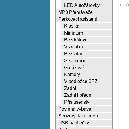
R
LED Autožárovky
MP3 Přehrávače
Parkovací asistenti
Klasika
Miniaturní
Bezdrátové
V zrcátku
Bez vrtání
S kamerou
Garážové
Kamery
V podložce SPZ
Zadní
Zadní i přední
Příslušenství
Povinná výbava
Senzory tlaku pneu
USB nabíječky