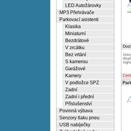
LED Autožárovky
MP3 Přehrávače
Parkovací asistenti
Klasika
Miniaturní
Bezdrátové
Dost
V zrcátku
Bez vrtání
Univ
disp
S kamerou
signa
Garážové
Kamery
Cena
V podložce SPZ
Par
Zadní
Zadní i přední
Příslušenství
Povinná výbava
Senzory tlaku pneu
USB nabíječky