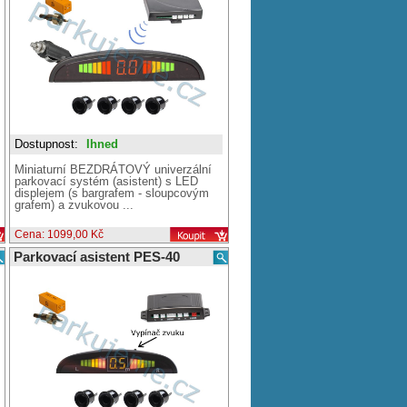
Dostupnost:
Ihned
Miniaturní BEZDRÁTOVÝ univerzální
parkovací systém (asistent) s LED
displejem (s bargrafem - sloupcovým
grafem) a zvukovou ...
Cena: 1099,00 Kč
Parkovací asistent PES-40