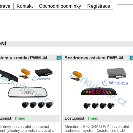
prava
Kontakt
Obchodní podmínky
Registrace
NÍ
stent v zrcátku PWM-44
Bezdrátový asistent PWE-44
upnost:
Ihned
Dostupnost:
Ihned
rátový univerzální parkovací
Miniaturní BEZDRÁTOVÝ univerzální
tent (vhodný pro většinu vozů) s
parkovací systém (asistent) s LED