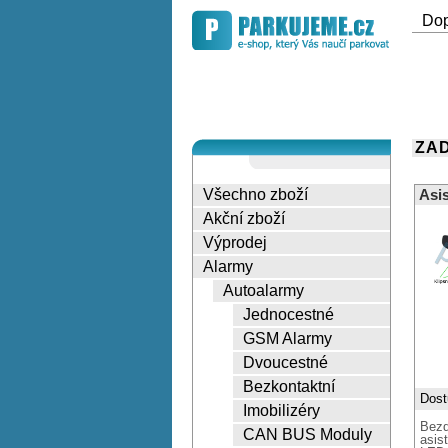
Do
ZAD
Všechno zboží
Asi
Akční zboží
Výprodej
Alarmy
Autoalarmy
Jednocestné
GSM Alarmy
Dvoucestné
Bezkontaktní
Dost
Imobilizéry
Bezd
CAN BUS Moduly
asis