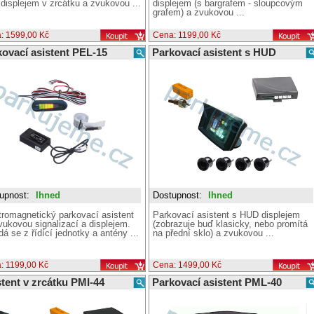
displejem v zrcátku a zvukovou ...
displejem (s bargrafem - sloupcovým
grafem) a zvukovou ...
: 1599,00 Kč
Cena: 1199,00 Kč
kovací asistent PEL-15
Parkovací asistent s HUD
upnost:
Ihned
Dostupnost:
Ihned
tromagnetický parkovací asistent
Parkovací asistent s HUD displejem
vukovou signalizací a displejem.
(zobrazuje buď klasicky, nebo promítá
dá se z řídící jednotky a antény ...
na přední sklo) a zvukovou ...
: 1199,00 Kč
Cena: 1499,00 Kč
tent v zrcátku PMI-44
Parkovací asistent PML-40