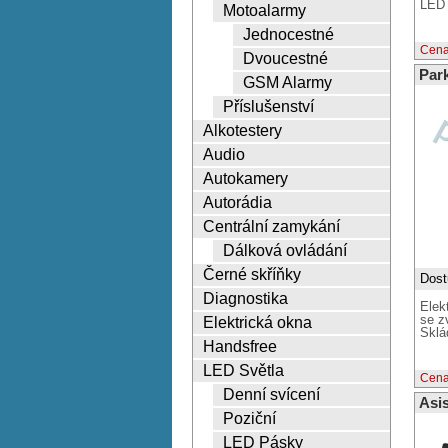
LED 
Motoalarmy
Jednocestné
Cena
Dvoucestné
Par
GSM Alarmy
Příslušenství
Alkotestery
Audio
Autokamery
Autorádia
Centrální zamykání
Dálková ovládání
Černé skříňky
Dost
Diagnostika
Elek
se z
Elektrická okna
Sklá
Handsfree
LED Světla
Cena
Denní svícení
Asis
Poziční
LED Pásky