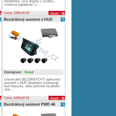
Handsfree. LED displej v zrcátku,
zvuková signalizací u ...
Cena: 1999,00 Kč
Bezdrátový asistent s HUD
Dostupnost:
Ihned
Univerzální BEZDRÁTOVÝ parkovací
asistent s HUD displejem (zobrazuje
buď klasicky, nebo promítá na přední
sklo ...
Cena: 1699,00 Kč
Bezdrátový asistent PWE-46