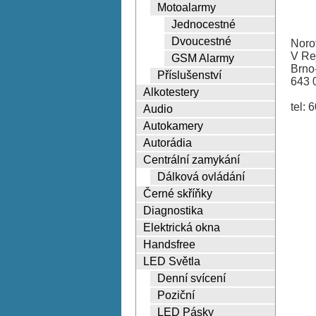
Motoalarmy
Jednocestné
Dvoucestné
Norot
V Re
GSM Alarmy
Brno
Příslušenství
643 
Alkotestery
tel: 
Audio
Autokamery
Autorádia
Centrální zamykání
Dálková ovládání
Černé skříňky
Diagnostika
Elektrická okna
Handsfree
LED Světla
Denní svícení
Poziční
LED Pásky