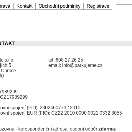
prava
Kontakt
Obchodní podmínky
Registrace
NTAKT
o s.r.o.
tel: 608 27 26 25
jích 5
email: info@parkujeme.cz
-Chrlice
00
17989299
 CZ17989299
ovní spojení (FIO): 2302460773 / 2010
ovní spojení EUR (FIO): CZ22 2010 0000 0021 0332 3055
ozovna - korespondenční adresa, osobní odběr
zdarma
: