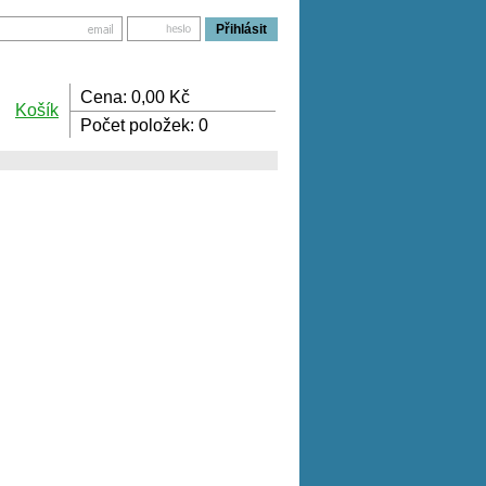
Cena:
0,00
Kč
Košík
Počet položek:
0