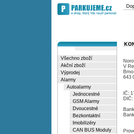
Do
KO
Všechno zboží
Norot
Akční zboží
V Re
Brno
Výprodej
643 
Alarmy
Autoalarmy
IČ: 
Jednocestné
DIČ:
GSM Alarmy
Dvoucestné
Bank
Bank
Bezkontaktní
Imobilizéry
CAN BUS Moduly
Prov