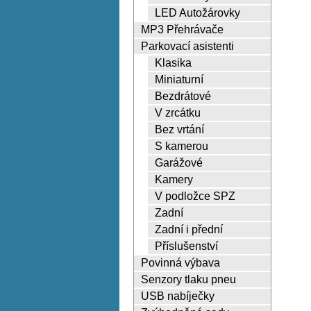
LED Autožárovky
MP3 Přehrávače
Parkovací asistenti
Klasika
Miniaturní
Bezdrátové
V zrcátku
Bez vrtání
S kamerou
Garážové
Kamery
V podložce SPZ
Zadní
Zadní i přední
Příslušenství
Povinná výbava
Senzory tlaku pneu
USB nabíječky