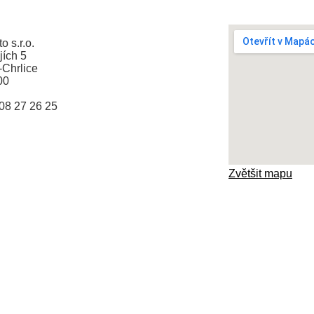
o s.r.o.
jích 5
-Chrlice
00
608 27 26 25
Zvětšit mapu