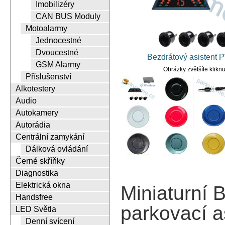
Imobilizéry
CAN BUS Moduly
Motoalarmy
Jednocestné
Dvoucestné
Bezdrátový asistent
GSM Alarmy
Obrázky zvětšíte klikn
Příslušenství
Alkotestery
Audio
Autokamery
Autorádia
Centrální zamykání
Dálková ovládání
Černé skříňky
Diagnostika
Elektrická okna
Miniaturní
Handsfree
parkovací a
LED Světla
Denní svícení