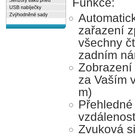
Funkce:
Senzory tlaku pneu
USB nabíječky
Automatic
Zvýhodněné sady
zařazení z
všechny čt
zadním ná
Zobrazení 
za Vaším v
m)
Přehledné
vzdálenost
Zvuková si