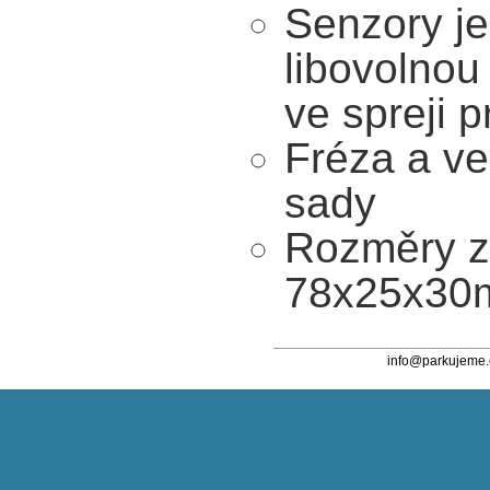
Senzory j
libovolnou
ve spreji p
Fréza a ve
sady
Rozměry z
78x25x3
info@parkujeme.