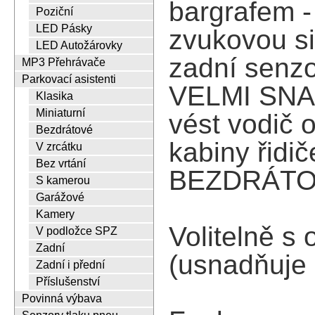
bargrafem -
Poziční
LED Pásky
zvukovou sig
LED Autožárovky
zadní senzo
MP3 Přehrávače
Parkovací asistenti
VELMI SNA
Klasika
Miniaturní
vést vodič o
Bezdrátové
kabiny řidi
V zrcátku
Bez vrtání
BEZDRÁTO
S kamerou
Garážové
Kamery
Volitelně s
V podložce SPZ
Zadní
(usnadňuje
Zadní i přední
Příslušenství
Povinná výbava