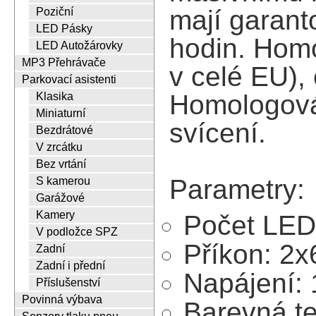
mají garant
Poziční
LED Pásky
hodin. Homo
LED Autožárovky
MP3 Přehrávače
v celé EU),
Parkovací asistenti
Homologován
Klasika
Miniaturní
svícení.
Bezdrátové
V zrcátku
Bez vrtání
Parametry:
S kamerou
Garážové
Kamery
Počet LED
V podložce SPZ
Příkon: 2
Zadní
Zadní i přední
Napájení:
Příslušenství
Povinná výbava
Barevná t