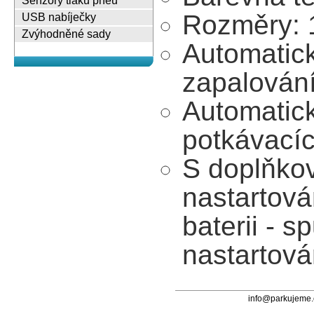
Senzory tlaku pneu
Rozměry:
USB nabíječky
Zvýhodněné sady
Automatick
zapalován
Automatick
potkávacíc
S doplňko
nastartován
baterii - s
nastartová
info@parkujeme.