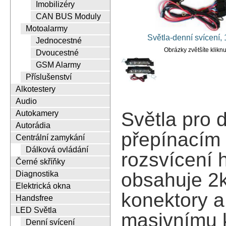
Imobilizéry
CAN BUS Moduly
Motoalarmy
Světla-denní svícení
Jednocestné
Obrázky zvětšíte klikn
Dvoucestné
GSM Alarmy
Příslušenství
Alkotestery
Audio
Světla pro 
Autokamery
Autorádia
přepínacím 
Centrální zamykání
Dálková ovládání
rozsvícení 
Černé skříňky
obsahuje 2k
Diagnostika
Elektrická okna
konektory a 
Handsfree
LED Světla
masivnímu 
Denní svícení