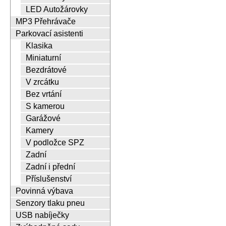
LED Autožárovky
MP3 Přehrávače
Parkovací asistenti
Klasika
Miniaturní
Bezdrátové
V zrcátku
Bez vrtání
S kamerou
Garážové
Kamery
V podložce SPZ
Zadní
Zadní i přední
Příslušenství
Povinná výbava
Senzory tlaku pneu
USB nabíječky