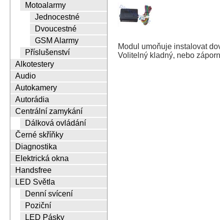
Motoalarmy
Jednocestné
Dvoucestné
GSM Alarmy
Modul umoňuje instalovat dov
Příslušenství
Volitelný kladný, nebo záporn
Alkotestery
Audio
Autokamery
Autorádia
Centrální zamykání
Dálková ovládání
Černé skříňky
Diagnostika
Elektrická okna
Handsfree
LED Světla
Denní svícení
Poziční
LED Pásky